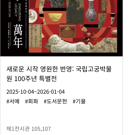
새로운 시작 영원한 번영: 국립고궁박물
원 100주년 특별전
2025-10-04~2026-01-04
#서예 #회화 #도서문헌 #기물
제1전시관
105,107