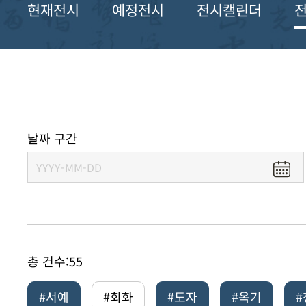
현재전시
예정전시
전시캘린더
날짜 구간
총 건수:
55
#서예
#회화
#도자
#옥기