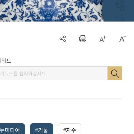
키워드
털뉴미디어
#기물
#자수