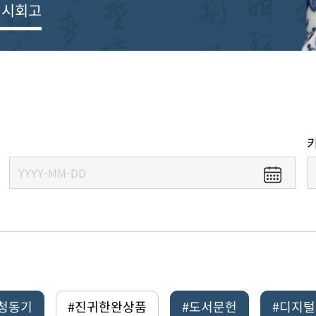
전시회고
#청동기
#진귀한완상품
#도서문헌
#디지