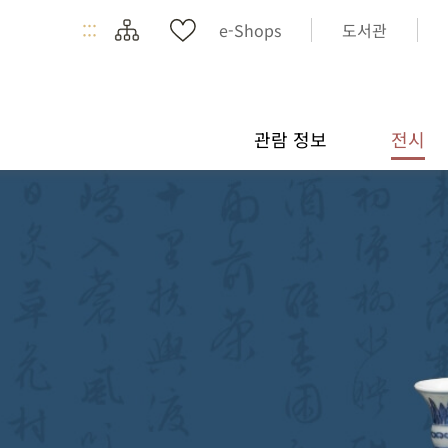
:::
e-Shops
도서관
관람 정보
전시