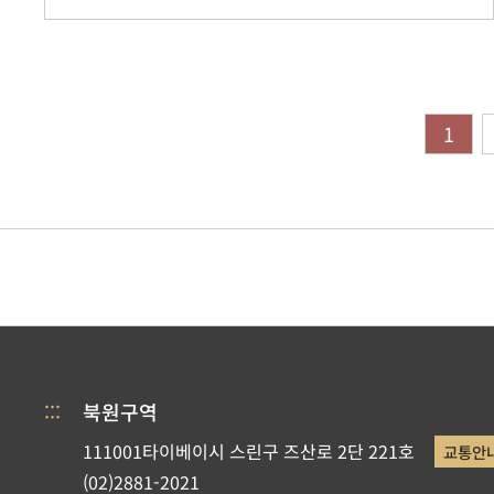
1
:::
북원구역
111001타이베이시 스린구 즈산로 2단 221호
교통안
(02)2881-2021