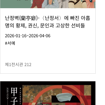
난정벽(蘭亭癖)-〈난정서〉에 빠진 아홉
명의 황제, 권신, 문인과 고상한 선비들
2026-01-16~2026-04-06
#서예
제1전시관
212