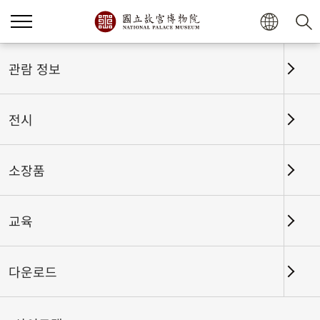
홈
전시
전시회고
관람 정보
전시
전시회고
소장품
교육
날짜 구간
다운로드