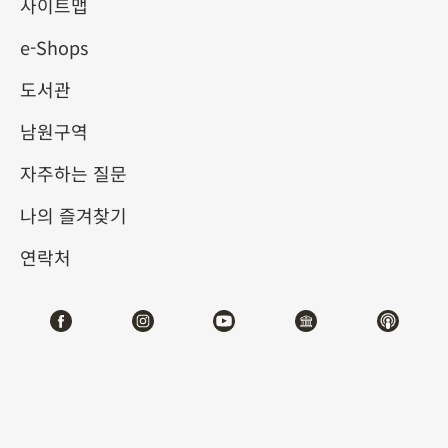
사이트맵
e-Shops
키워드
도서관
남원구역
자주하는 질문
총 건수:
63
나의 즐겨찾기
#서예
#회화
#도자
#옥기
#청동기
#
연락처