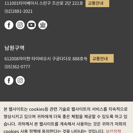
111001타이베이시 스린구 즈산로 2단 221호
교통안내
(02)2881-2021
남원구역
612008쟈이현 타이바오시 구궁다다오 888호号
교통안내
(05)362-0777
본 웹사이트는 cookies등 관련 기술로 웹사이트의 서비스를 지속적으로
향상시키고 있으며 귀하에게 더욱 좋은 체험을 제공할 수 있도록 하고 있
정부 웹사이트 자료개방 선포
습니다. 귀하께서 본 웹사이트를 계속해서 사용하는 것은 귀하가 저희의
개인정보보호
cookies 사용 정책에 동의한다는 것을 나타내는 것입니다.
보안정책