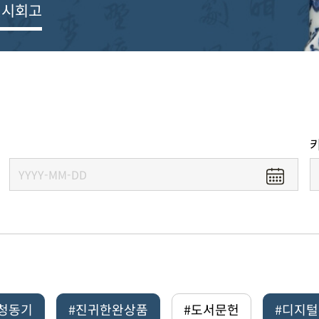
전시회고
#청동기
#진귀한완상품
#도서문헌
#디지