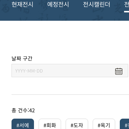
현재전시
예정전시
전시캘린더
날짜 구간
총 건수:
42
#서예
#회화
#도자
#옥기