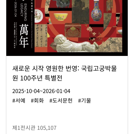
새로운 시작 영원한 번영: 국립고궁박물
원 100주년 특별전
2025-10-04~2026-01-04
#서예 #회화 #도서문헌 #기물
제1전시관
105,107