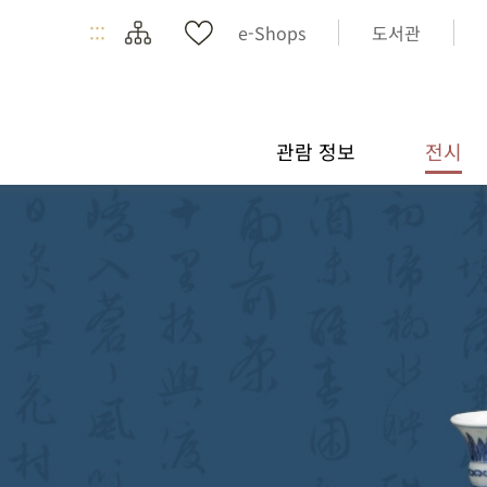
:::
e-Shops
도서관
관람 정보
전시