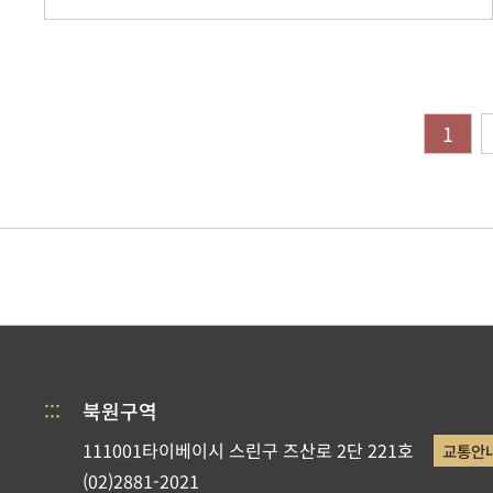
1
:::
북원구역
111001타이베이시 스린구 즈산로 2단 221호
교통안
(02)2881-2021