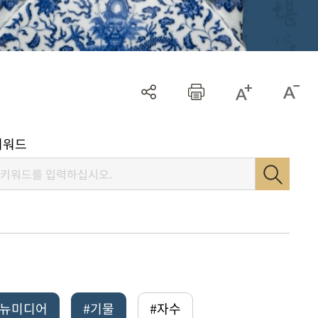
키워드
털뉴미디어
#기물
#자수