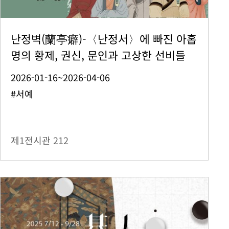
난정벽(蘭亭癖)-〈난정서〉에 빠진 아홉
명의 황제, 권신, 문인과 고상한 선비들
2026-01-16~2026-04-06
#서예
제1전시관
212