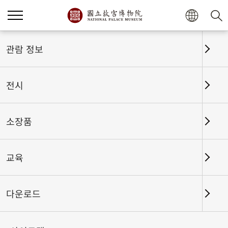
홈
전시
전시회고
관람 정보
전시
전시회고
소장품
교육
날짜 구간
다운로드