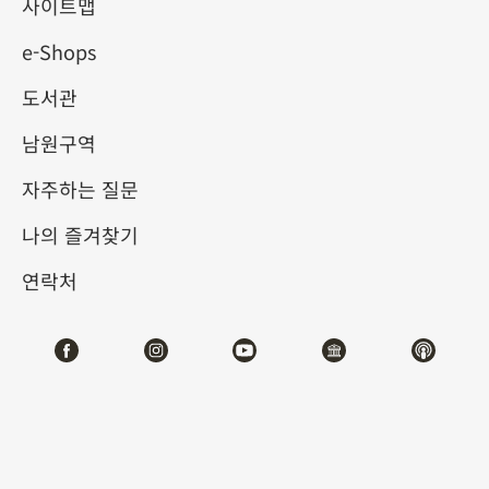
사이트맵
e-Shops
키워드
도서관
남원구역
자주하는 질문
총 건수:
23
나의 즐겨찾기
#서예
#회화
#도자
#옥기
#청동기
#
연락처