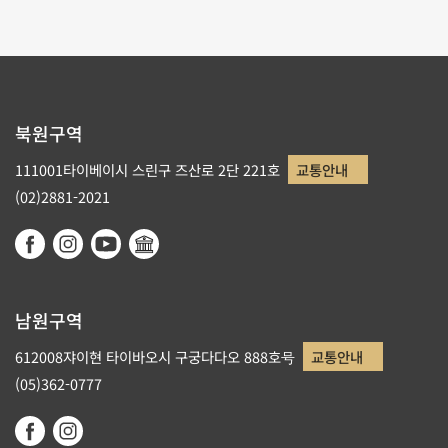
북원구역
111001타이베이시 스린구 즈산로 2단 221호
교통안내
(02)2881-2021
남원구역
612008쟈이현 타이바오시 구궁다다오 888호号
교통안내
(05)362-0777