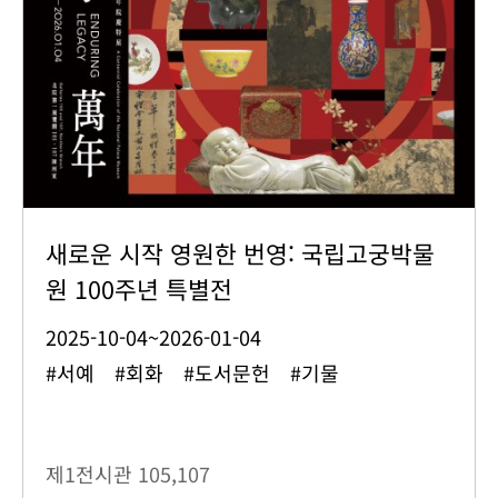
새로운 시작 영원한 번영: 국립고궁박물
원 100주년 특별전
2025-10-04~2026-01-04
#서예 #회화 #도서문헌 #기물
제1전시관
105,107