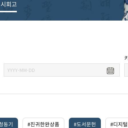
전시회고
#청동기
#진귀한완상품
#도서문헌
#디지