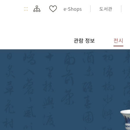
:::
e-Shops
도서관
관람 정보
전시