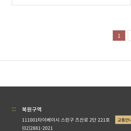
1
:::
북원구역
111001타이베이시 스린구 즈산로 2단 221호
교통안
(02)2881-2021