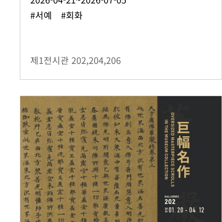
#서예 #회화
제1전시관
202,204,206