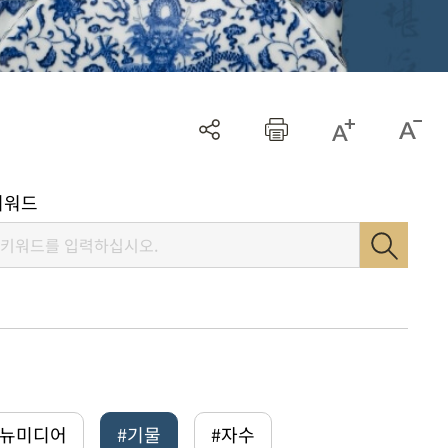
키워드
털뉴미디어
#기물
#자수