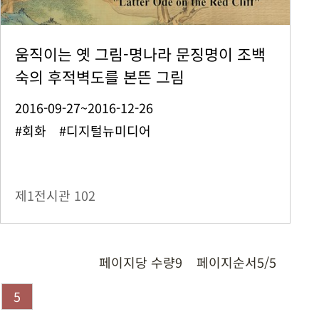
움직이는 옛 그림-명나라 문징명이 조백
숙의 후적벽도를 본뜬 그림
2016-09-27~2016-12-26
#회화 #디지털뉴미디어
제1전시관
102
페이지당 수량
9
페이지순서
5/5
5