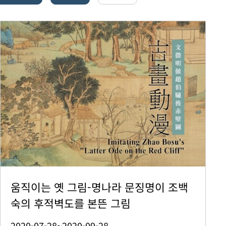
움직이는 옛 그림-명나라 문징명이 조백
숙의 후적벽도를 본뜬 그림
2020-07-28~2020-09-28