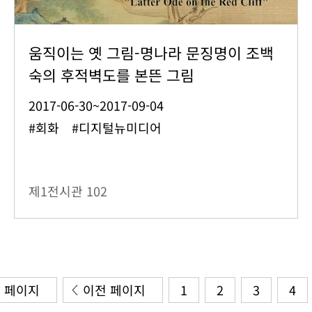
움직이는 옛 그림-명나라 문징명이 조백
숙의 후적벽도를 본뜬 그림
2017-06-30~2017-09-04
#회화 #디지털뉴미디어
제1전시관
102
 페이지
이전 페이지
1
2
3
4