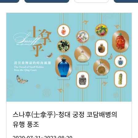
스나후(士拿乎)-청대 궁정 코담배병의
유행 풍조
2020-07-31~2023-08-20