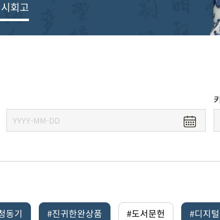
전시회고
#청동기
#진귀한완상품
#도서문헌
#디지