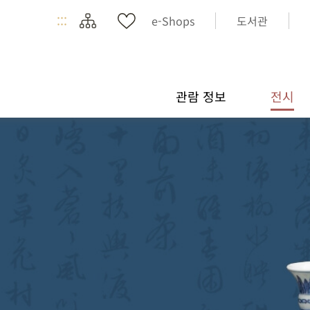
:::
e-Shops
도서관
관람 정보
전시