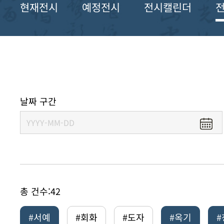
현재전시
예정전시
전시캘린더
날짜 구간
총 건수:
42
#서예
#회화
#도자
#옥기