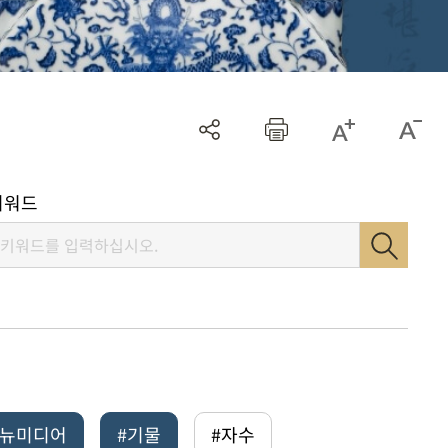
키워드
털뉴미디어
#기물
#자수