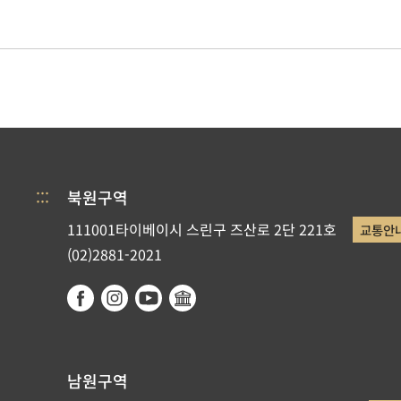
:::
북원구역
111001타이베이시 스린구 즈산로 2단 221호
교통안
(02)2881-2021
남원구역