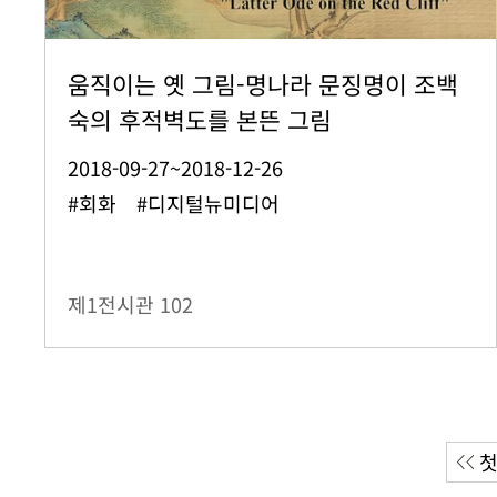
움직이는 옛 그림-명나라 문징명이 조백
숙의 후적벽도를 본뜬 그림
2018-09-27~2018-12-26
#회화 #디지털뉴미디어
제1전시관
102
첫