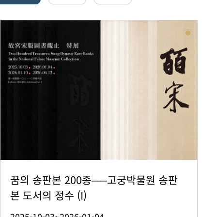
꿈의 송판본 200종──고궁박물원 송판
본 도서의 정수 (I)
2025-10-03~2026-01-04