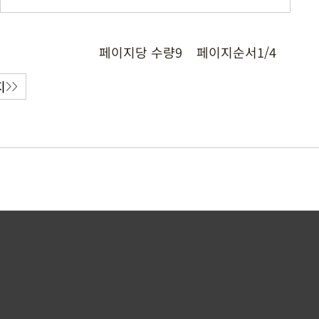
페이지당 수량
9
페이지순서
1/4
지