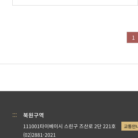
1
:::
북원구역
111001타이베이시 스린구 즈산로 2단 221호
교통안
(02)2881-2021