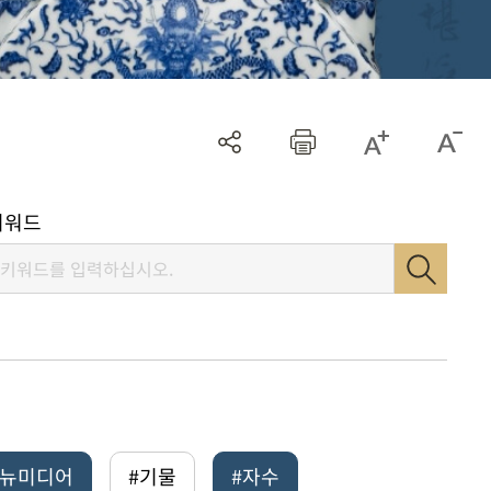
키워드
털뉴미디어
#기물
#자수