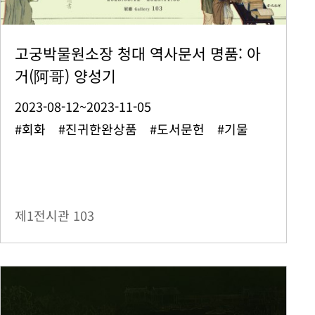
고궁박물원소장 청대 역사문서 명품: 아
거(阿哥) 양성기
2023-08-12~2023-11-05
#회화 #진귀한완상품 #도서문헌 #기물
제1전시관
103