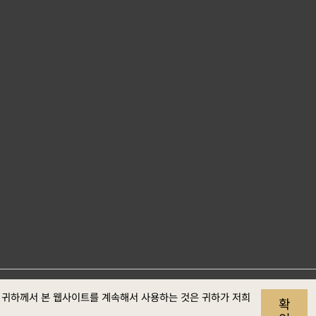
사이트 자료개
개인정보
보안정
웹접근성
. 귀하께서 본 웹사이트를 계속해서 사용하는 것은 귀하가 저희
확
보호
책
정보