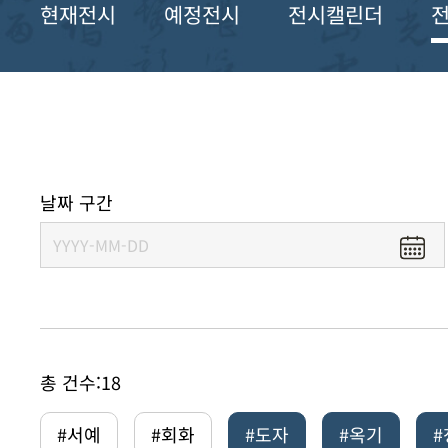
현재전시
예정전시
전시캘린더
날짜 구간
총 건수:
18
#서예
#회화
#도자
#옥기