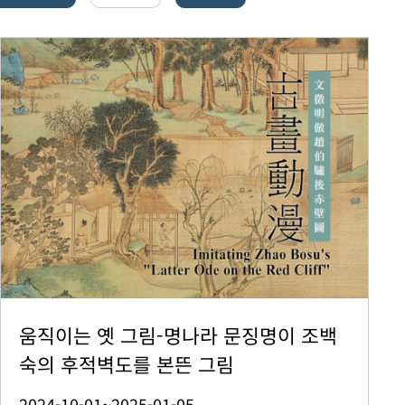
움직이는 옛 그림-명나라 문징명이 조백
숙의 후적벽도를 본뜬 그림
2024-10-01~2025-01-05