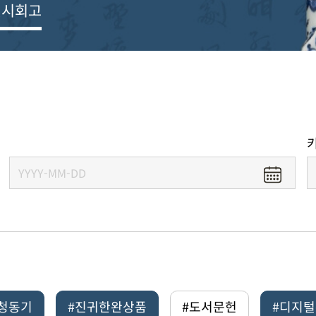
전시회고
#청동기
#진귀한완상품
#도서문헌
#디지