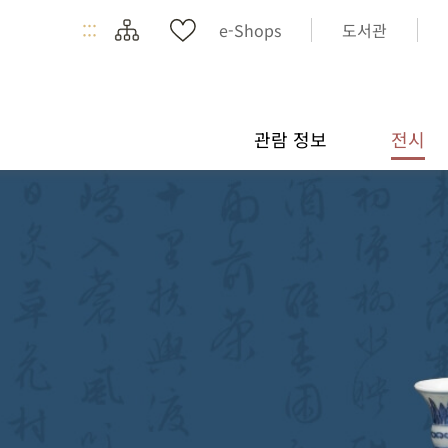
:::
e-Shops
도서관
관람 정보
전시