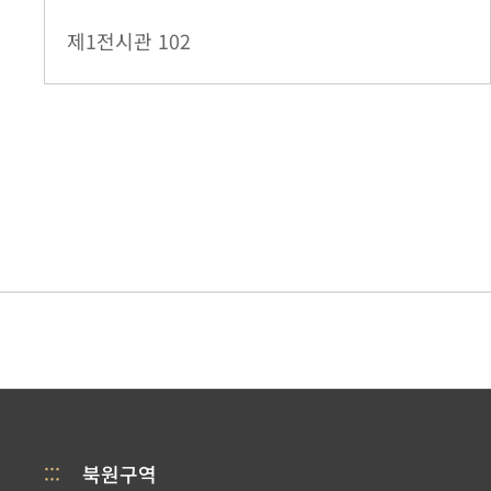
제1전시관
102
:::
북원구역