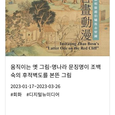
움직이는 옛 그림-명나라 문징명이 조백
숙의 후적벽도를 본뜬 그림
2023-01-17~2023-03-26
#회화 #디지털뉴미디어