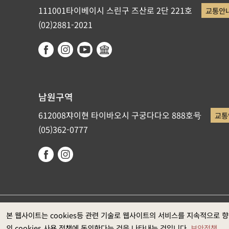
111001타이베이시 스린구 즈산로 2단 221호
교통안
(02)2881-2021
남원구역
612008쟈이현 타이바오시 구궁다다오 888호号
교통
(05)362-0777
국립고궁박물원이 저작권을 갖고 있습니다. 권장 웹브라우저: Ed
본 웹사이트는 cookies등 관련 기술로 웹사이트의 서비스를 지속적으로 
의 cookies 사용 정책에 동의한다는 것을 나타내는 것입니다.
보안정책
과는1920*1080입니다)