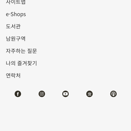
사이트맵
e-Shops
키워드
도서관
남원구역
자주하는 질문
총 건수:
65
나의 즐겨찾기
#서예
#회화
#도자
#옥기
#청동기
#
연락처