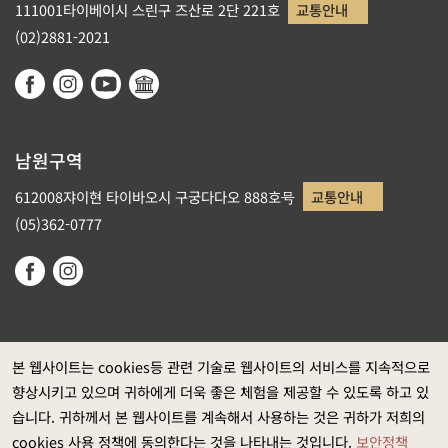
111001타이베이시 스린구 즈산로 2단 221호
교통안내
(02)2881-2021
남원구역
612008쟈이현 타이바오시 구궁다다오 888호号
교통안내
(05)362-0777
본 웹사이트는 cookies등 관련 기술로 웹사이트의 서비스를 지속적으로
향상시키고 있으며 귀하에게 더욱 좋은 체험을 제공할 수 있도록 하고 있
정부 웹사이트 자료개방 선포
습니다. 귀하께서 본 웹사이트를 계속해서 사용하는 것은 귀하가 저희의
개인정보보호
cookies 사용 정책에 동의한다는 것을 나타내는 것입니다.
보안정책