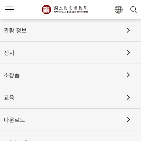
홈
전시
전시회고
관람 정보
전시
전시회고
소장품
교육
날짜 구간
다운로드