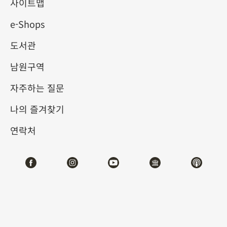
사이트맵
e-Shops
키워드
도서관
남원구역
자주하는 질문
총 건수:
17
나의 즐겨찾기
#서예
#회화
#도자
#옥기
#청동기
#
연락처