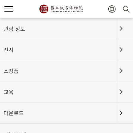
홈
전시
전시회고
관람 정보
전시
전시회고
소장품
교육
날짜 구간
다운로드