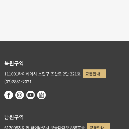
페이지당 수량
9
페이지순서
1/2
1
2
북원구역
111001타이베이시 스린구 즈산로 2단 221호
교통안내
(02)2881-2021
남원구역
612008쟈이현 타이바오시 구궁다다오 888호号
교통안내