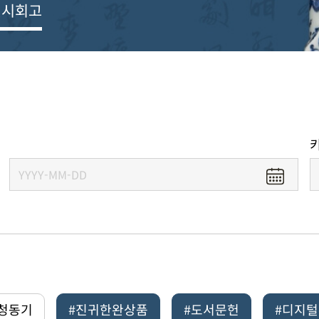
전시회고
#청동기
#진귀한완상품
#도서문헌
#디지