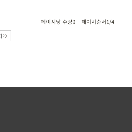
페이지당 수량
9
페이지순서
1/4
지