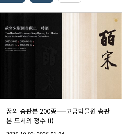
꿈의 송판본 200종──고궁박물원 송판
본 도서의 정수 (I)
2025-10-03~2026-01-04