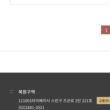
1
:::
북원구역
111001타이베이시 스린구 즈산로 2단 221호
교통안
(02)2881-2021