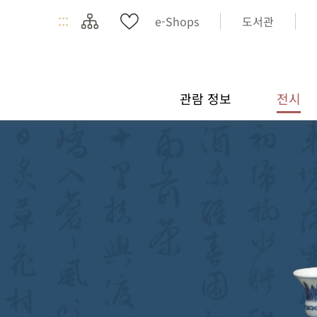
:::
e-Shops
도서관
관람 정보
전시