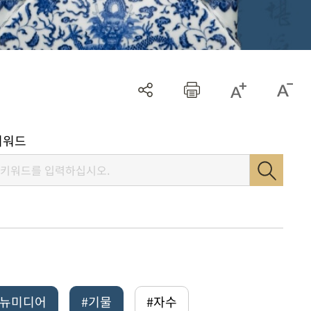
키워드
털뉴미디어
#기물
#자수