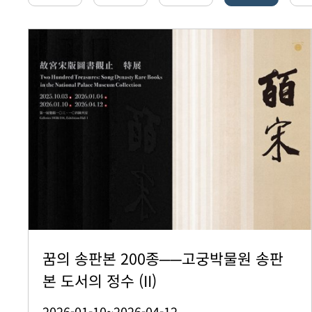
꿈의 송판본 200종──고궁박물원 송판
본 도서의 정수 (II)
2026-01-10~2026-04-12