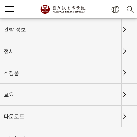
홈
전시
전시회고
관람 정보
전시
전시회고
소장품
교육
날짜 구간
다운로드