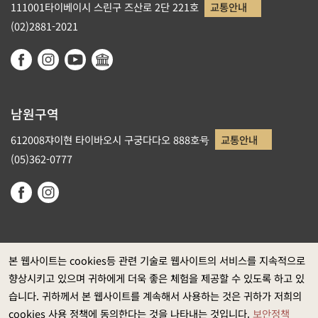
111001타이베이시 스린구 즈산로 2단 221호
교통안내
(02)2881-2021
남원구역
612008쟈이현 타이바오시 구궁다다오 888호号
교통안내
(05)362-0777
본 웹사이트는 cookies등 관련 기술로 웹사이트의 서비스를 지속적으로
향상시키고 있으며 귀하에게 더욱 좋은 체험을 제공할 수 있도록 하고 있
정부 웹사이트 자료개방 선포
습니다. 귀하께서 본 웹사이트를 계속해서 사용하는 것은 귀하가 저희의
개인정보보호
cookies 사용 정책에 동의한다는 것을 나타내는 것입니다.
보안정책