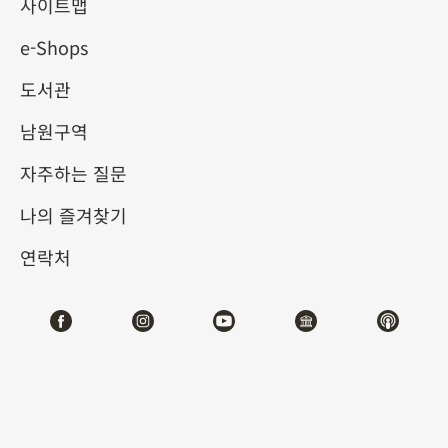
사이트맵
e-Shops
키워드
도서관
남원구역
자주하는 질문
총 건수:
74
나의 즐겨찾기
#서예
#회화
#도자
#옥기
#청동기
#
연락처