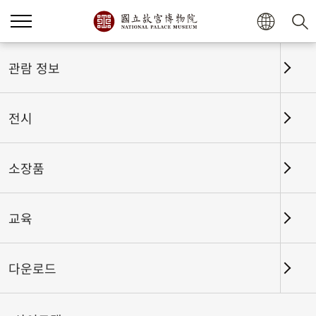
홈
전시
전시회고
관람 정보
전시
전시회고
소장품
교육
날짜 구간
다운로드