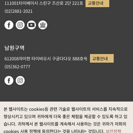
111001타이베이시 스린구 즈산로 2단 221호
교통안내
(02)2881-2021
남원구역
612008쟈이현 타이바오시 구궁다다오 888호号
교통안내
(05)362-0777
본 웹사이트는 cookies등 관련 기술로 웹사이트의 서비스를 지속적으로
향상시키고 있으며 귀하에게 더욱 좋은 체험을 제공할 수 있도록 하고 있
정부 웹사이트 자료개방 선포
습니다. 귀하께서 본 웹사이트를 계속해서 사용하는 것은 귀하가 저희의
개인정보보호
cookies 사용 정책에 동의한다는 것을 나타내는 것입니다.
보안정책