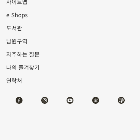
사이트맵
e-Shops
키워드
도서관
남원구역
자주하는 질문
총 건수:
73
나의 즐겨찾기
#서예
#회화
#도자
#옥기
#청동기
#
연락처