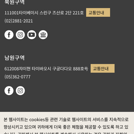
북원구역
111001타이베이시 스린구 즈산로 2단 221호
교통안내
(02)2881-2021
남원구역
612008쟈이현 타이바오시 구궁다다오 888호号
교통안내
(05)362-0777
본 웹사이트는 cookies등 관련 기술로 웹사이트의 서비스를 지속적으로
향상시키고 있으며 귀하에게 더욱 좋은 체험을 제공할 수 있도록 하고 있
정부 웹사이트 자료개방 선포