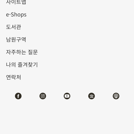
사이트맵
e-Shops
키워드
도서관
남원구역
자주하는 질문
총 건수:
45
나의 즐겨찾기
#서예
#회화
#도자
#옥기
#청동기
#
연락처