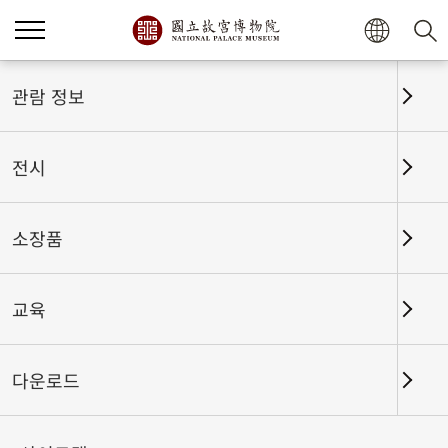
홈
전시
전시회고
관람 정보
전시
전시회고
소장품
교육
날짜 구간
다운로드