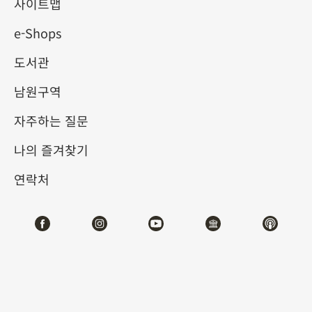
사이트맵
e-Shops
키워드
도서관
남원구역
자주하는 질문
총 건수:
42
나의 즐겨찾기
#서예
#회화
#도자
#옥기
#청동기
#
연락처