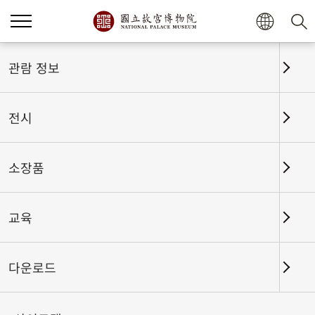
홈
전시
전시회고
관람 정보
전시
전시회고
소장품
교육
날짜 구간
다운로드