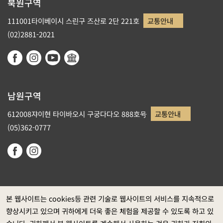
북원구역
111001타이베이시 스린구 즈산로 2단 221호
교통안내
(02)2881-2021
남원구역
612008쟈이현 타이바오시 구궁다다오 888호号
교통안내
(05)362-0777
본 웹사이트는 cookies등 관련 기술로 웹사이트의 서비스를 지속적으로
향상시키고 있으며 귀하에게 더욱 좋은 체험을 제공할 수 있도록 하고 있
정부 웹사이트 자료개방 선포