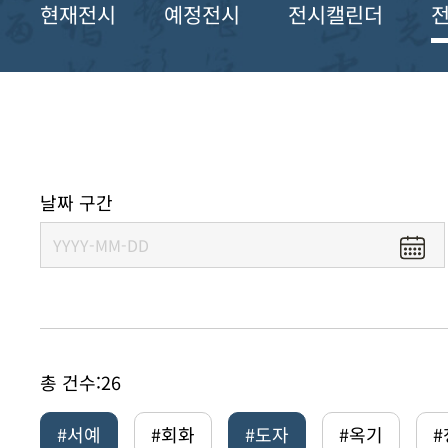
현재전시
예정전시
전시캘린더
날짜 구간
총 건수:
26
#서예
#회화
#도자
#옥기