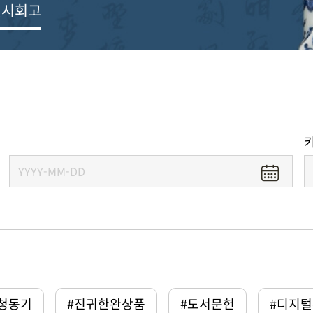
전시회고
#청동기
#진귀한완상품
#도서문헌
#디지