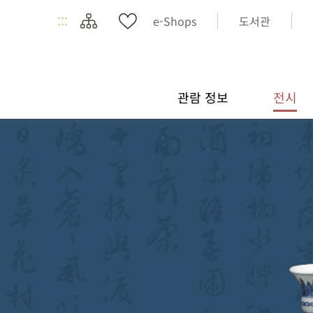
:::
e-Shops
도서관
관람 정보
전시