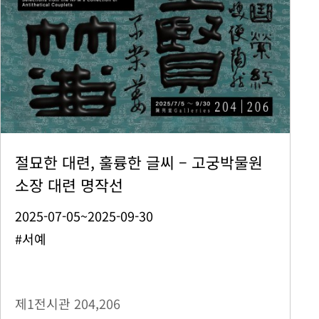
절묘한 대련, 훌륭한 글씨 – 고궁박물원
소장 대련 명작선
2025-07-05~2025-09-30
#서예
제1전시관
204,206