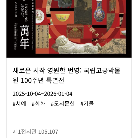
새로운 시작 영원한 번영: 국립고궁박물
원 100주년 특별전
2025-10-04~2026-01-04
#서예 #회화 #도서문헌 #기물
제1전시관
105,107