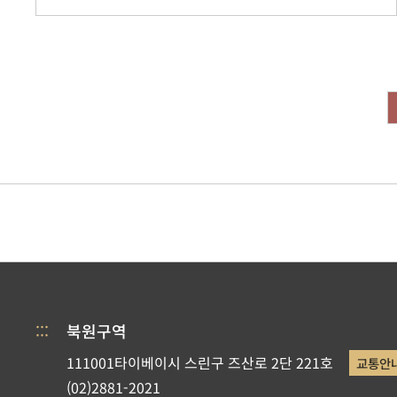
:::
북원구역
111001타이베이시 스린구 즈산로 2단 221호
교통안
(02)2881-2021