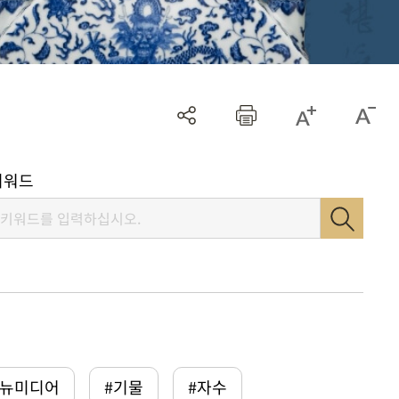
키워드
털뉴미디어
#기물
#자수