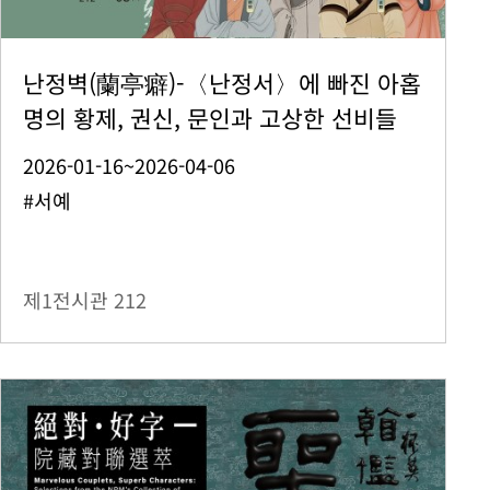
난정벽(蘭亭癖)-〈난정서〉에 빠진 아홉
명의 황제, 권신, 문인과 고상한 선비들
2026-01-16~2026-04-06
#서예
제1전시관
212