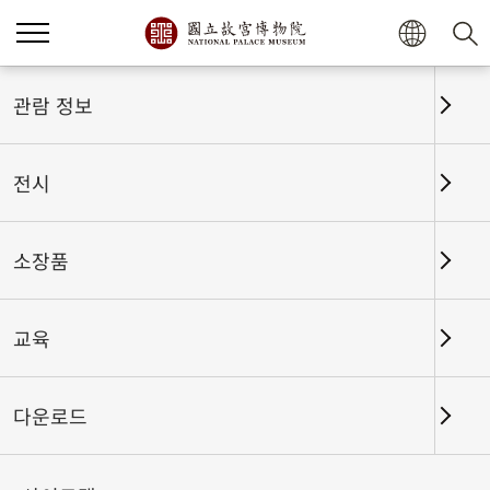
홈
전시
전시회고
관람 정보
전시
전시회고
소장품
교육
날짜 구간
다운로드