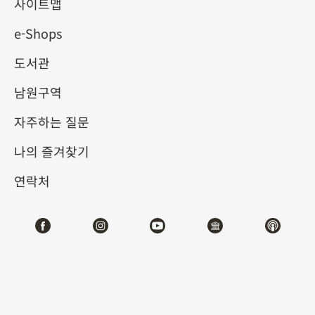
사이트맵
e-Shops
키워드
도서관
남원구역
자주하는 질문
총 건수:
22
나의 즐겨찾기
#서예
#회화
#도자
#옥기
#청동기
#
연락처