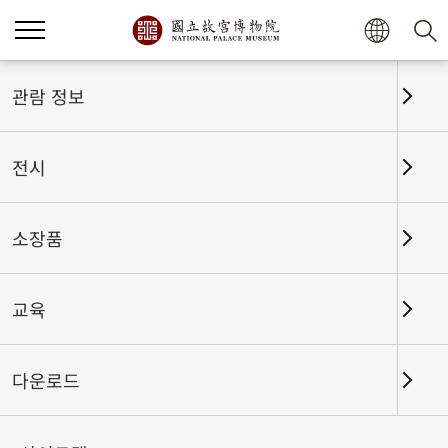
홈
전시
전시회고
관람 정보
전시
전시회고
소장품
교육
날짜 구간
다운로드