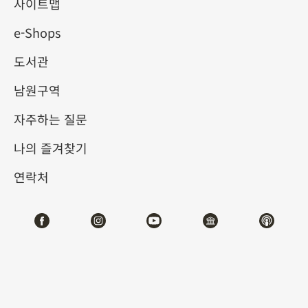
사이트맵
e-Shops
키워드
도서관
남원구역
자주하는 질문
총 건수:
42
나의 즐겨찾기
#서예
#회화
#도자
#옥기
#청동기
#
연락처