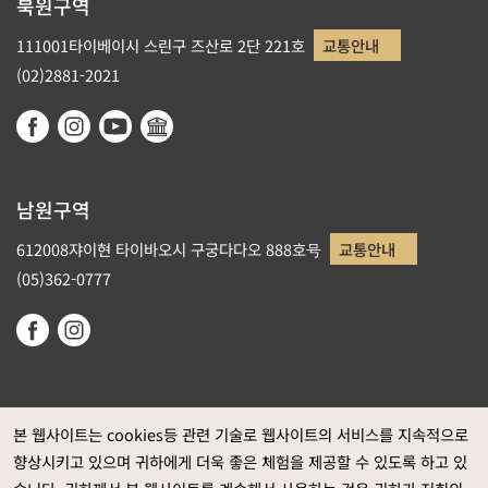
북원구역
111001타이베이시 스린구 즈산로 2단 221호
교통안내
(02)2881-2021
남원구역
612008쟈이현 타이바오시 구궁다다오 888호号
교통안내
(05)362-0777
본 웹사이트는 cookies등 관련 기술로 웹사이트의 서비스를 지속적으로
향상시키고 있으며 귀하에게 더욱 좋은 체험을 제공할 수 있도록 하고 있
정부 웹사이트 자료개방 선포