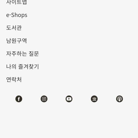
사이트맵
e-Shops
키워드
도서관
남원구역
자주하는 질문
총 건수:
54
나의 즐겨찾기
#서예
#회화
#도자
#옥기
#청동기
#
연락처