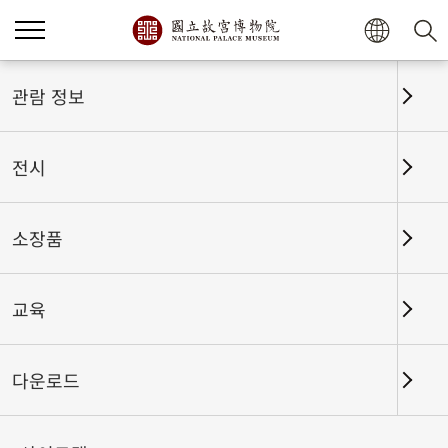
홈
전시
전시회고
관람 정보
전시
전시회고
소장품
교육
날짜 구간
다운로드