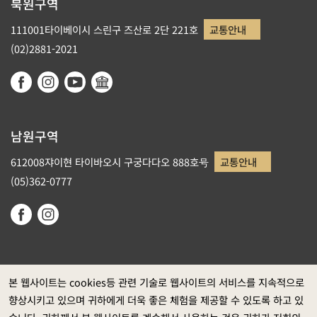
북원구역
111001타이베이시 스린구 즈산로 2단 221호
교통안내
(02)2881-2021
남원구역
612008쟈이현 타이바오시 구궁다다오 888호号
교통안내
(05)362-0777
본 웹사이트는 cookies등 관련 기술로 웹사이트의 서비스를 지속적으로
향상시키고 있으며 귀하에게 더욱 좋은 체험을 제공할 수 있도록 하고 있
정부 웹사이트 자료개방 선포