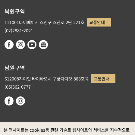
북원구역
111001타이베이시 스린구 즈산로 2단 221호
교통안내
(02)2881-2021
남원구역
612008쟈이현 타이바오시 구궁다다오 888호号
교통안내
(05)362-0777
본 웹사이트는 cookies등 관련 기술로 웹사이트의 서비스를 지속적으로