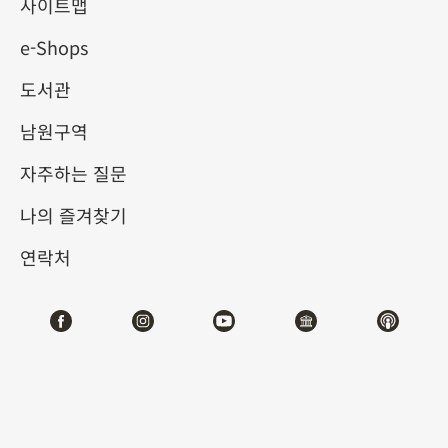
사이트맵
e-Shops
키워드
도서관
남원구역
자주하는 질문
총 건수:
59
나의 즐겨찾기
#서예
#회화
#도자
#옥기
#청동기
#
연락처