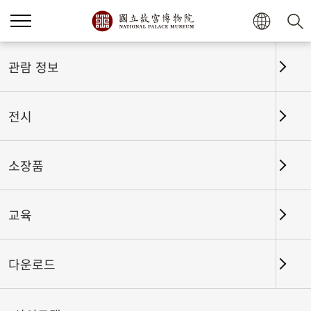
홈
전시
전시회고
관람 정보
전시
전시회고
소장품
교육
날짜 구간
다운로드