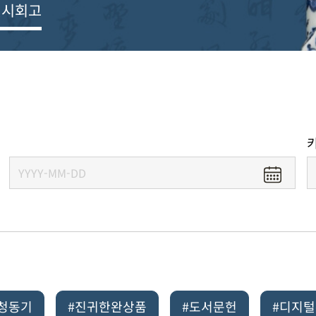
전시회고
#청동기
#진귀한완상품
#도서문헌
#디지