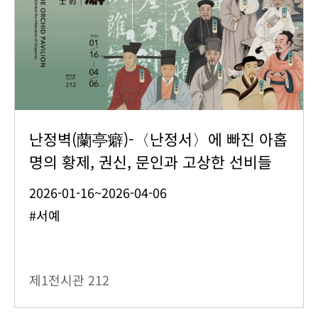
난정벽(蘭亭癖)-〈난정서〉에 빠진 아홉
명의 황제, 권신, 문인과 고상한 선비들
2026-01-16~2026-04-06
#서예
제1전시관
212