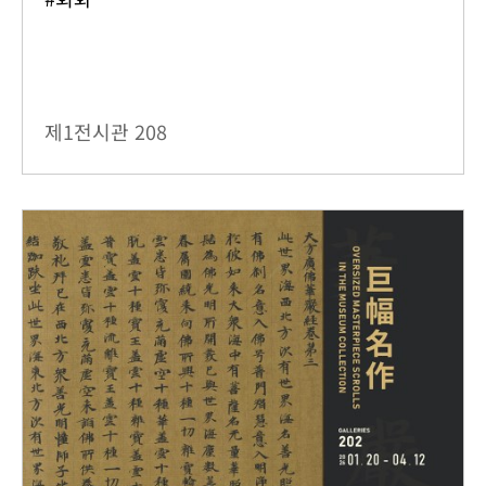
제1전시관
208