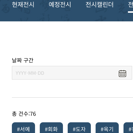
현재전시
예정전시
전시캘린더
날짜 구간
총 건수:
76
#서예
#회화
#도자
#옥기