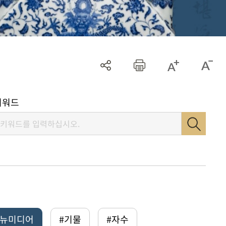
키워드
털뉴미디어
#기물
#자수