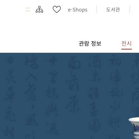
:::
e-Shops
도서관
관람 정보
전시