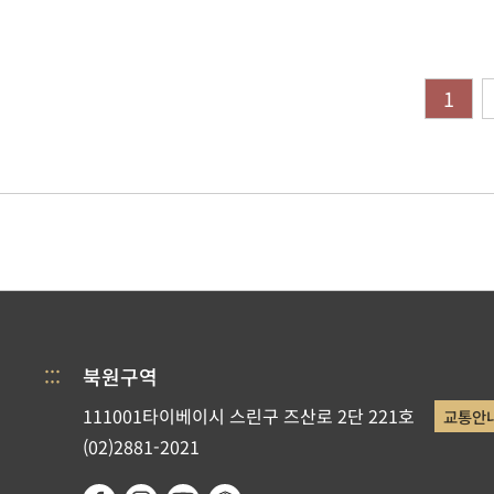
1
:::
북원구역
111001타이베이시 스린구 즈산로 2단 221호
교통안
(02)2881-2021