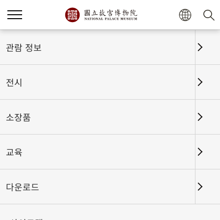
홈
전시
전시회고
관람 정보
전시
전시회고
소장품
교육
날짜 구간
다운로드