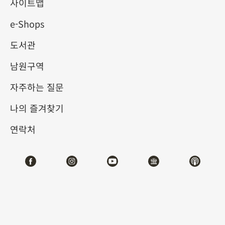
사이트맵
e-Shops
키워드
도서관
남원구역
자주하는 질문
총 건수:
76
나의 즐겨찾기
#서예
#회화
#도자
#옥기
#청동기
#
연락처