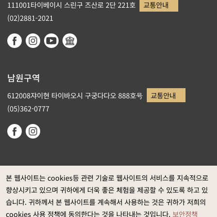
111001타이베이시 스린구 즈산로 2단 221호
교통안내
(02)2881-2021
남원구역
612008쟈이현 타이바오시 구궁다다오 888호号
교통안내
(05)362-0777
본 웹사이트는 cookies등 관련 기술로 웹사이트의 서비스를 지속적으로
향상시키고 있으며 귀하에게 더욱 좋은 체험을 제공할 수 있도록 하고 있
정부 웹사이트 자료개방 선포
습니다. 귀하께서 본 웹사이트를 계속해서 사용하는 것은 귀하가 저희의
개인정보보호
cookies 사용 정책에 동의한다는 것을 나타내는 것입니다.
보안정책