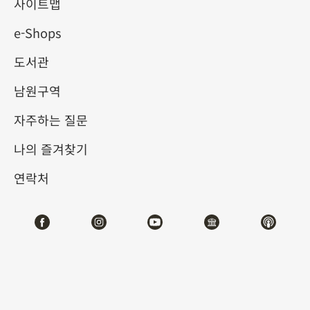
사이트맵
e-Shops
키워드
도서관
남원구역
자주하는 질문
총 건수:
75
나의 즐겨찾기
#서예
#회화
#도자
#옥기
#청동기
#
연락처