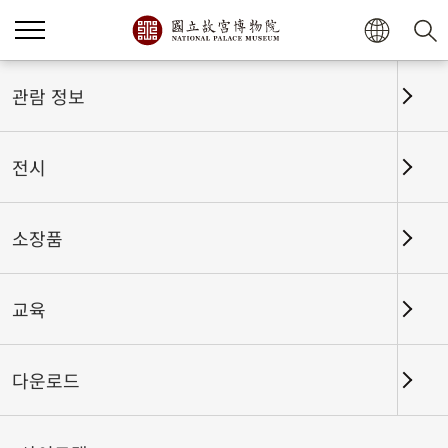
홈
전시
전시회고
관람 정보
전시
전시회고
소장품
교육
날짜 구간
다운로드