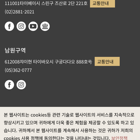
111001타이베이시 스린구 즈산로 2단 221호
교통안내
(02)2881-2021
남원구역
612008쟈이현 타이바오시 구궁다다오 888호号
교통안내
(05)362-0777
본 웹사이트는 cookies등 관련 기술로 웹사이트의 서비스를 지속적으로
향상시키고 있으며 귀하에게 더욱 좋은 체험을 제공할 수 있도록 하고 있
정부 웹사이트 자료개방 선포
습니다. 귀하께서 본 웹사이트를 계속해서 사용하는 것은 귀하가 저희의
개인정보보호
cookies 사용 정책에 동의한다는 것을 나타내는 것입니다.
보안정책