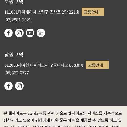
북원구역
111001타이베이시 스린구 즈산로 2단 221호
교통안내
(02)2881-2021
남원구역
612008쟈이현 타이바오시 구궁다다오 888호号
교통안내
(05)362-0777
본 웹사이트는 cookies등 관련 기술로 웹사이트의 서비스를 지속적으로
향상시키고 있으며 귀하에게 더욱 좋은 체험을 제공할 수 있도록 하고 있
정부 웹사이트 자료개방 선포