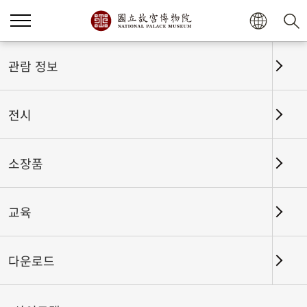
홈
전시
전시회고
관람 정보
전시
전시회고
소장품
교육
날짜 구간
다운로드