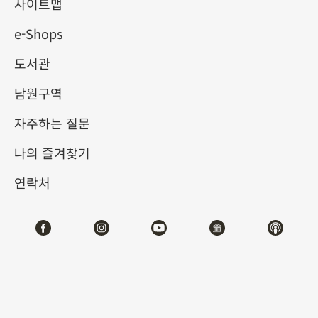
사이트맵
e-Shops
키워드
도서관
남원구역
자주하는 질문
총 건수:
55
나의 즐겨찾기
#서예
#회화
#도자
#옥기
#청동기
#
연락처