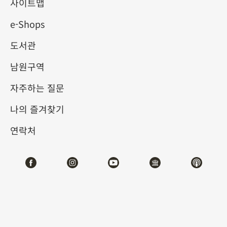
사이트맵
e-Shops
키워드
도서관
남원구역
자주하는 질문
총 건수:
43
나의 즐겨찾기
#서예
#회화
#도자
#옥기
#청동기
#
연락처