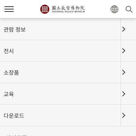
홈
전시
전시회고
관람 정보
전시
전시회고
소장품
교육
날짜 구간
다운로드