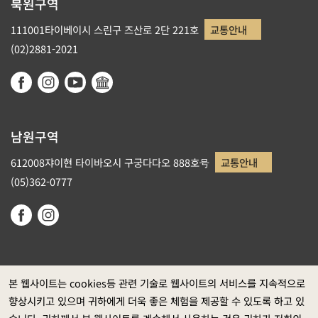
북원구역
111001타이베이시 스린구 즈산로 2단 221호
교통안내
(02)2881-2021
남원구역
612008쟈이현 타이바오시 구궁다다오 888호号
교통안내
(05)362-0777
본 웹사이트는 cookies등 관련 기술로 웹사이트의 서비스를 지속적으로
향상시키고 있으며 귀하에게 더욱 좋은 체험을 제공할 수 있도록 하고 있
정부 웹사이트 자료개방 선포