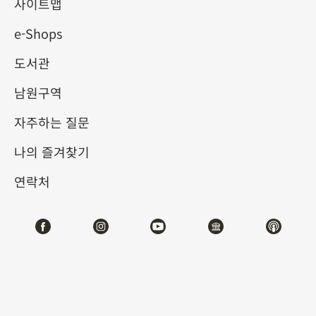
사이트맵
e-Shops
키워드
도서관
남원구역
자주하는 질문
총 건수:
56
나의 즐겨찾기
#서예
#회화
#도자
#옥기
#청동기
#
연락처