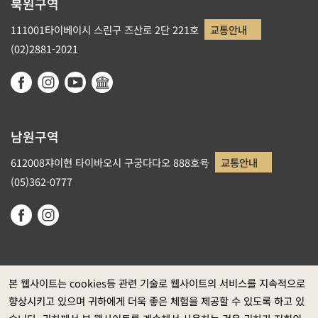
북원구역
111001타이베이시 스린구 즈산로 2단 221호
교통안내
(02)2881-2021
남원구역
612008쟈이현 타이바오시 구궁다다오 888호号
교통안내
(05)362-0777
본 웹사이트는 cookies등 관련 기술로 웹사이트의 서비스를 지속적으로
향상시키고 있으며 귀하에게 더욱 좋은 체험을 제공할 수 있도록 하고 있
정부 웹사이트 자료개방 선포