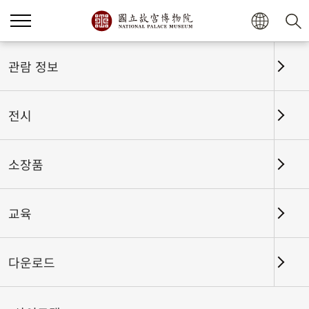
홈
전시
전시회고
관람 정보
전시
전시회고
소장품
교육
날짜 구간
다운로드