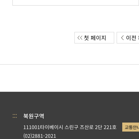
첫 페이지
이전
:::
북원구역
111001타이베이시 스린구 즈산로 2단 221호
교통안
(02)2881-2021