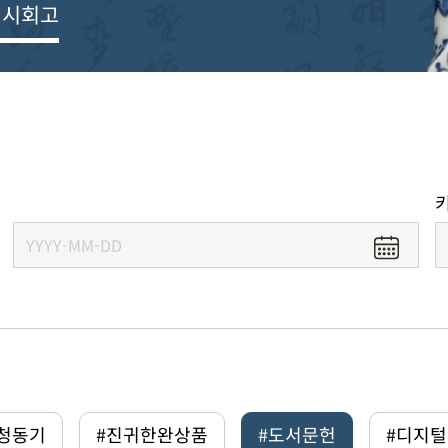
전시회고
#청동기
#진귀한완상품
#도서문헌
#디지