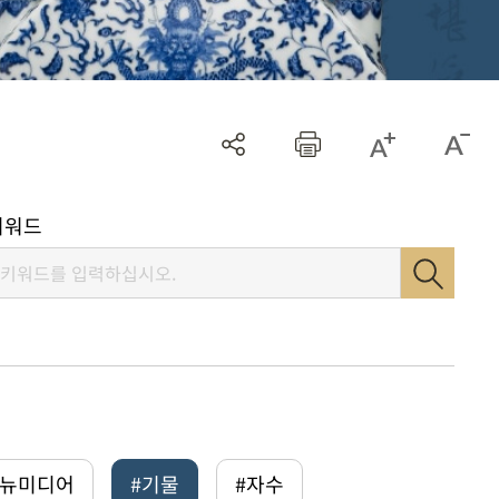
키워드
털뉴미디어
#기물
#자수