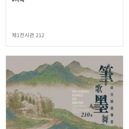
제1전시관
212