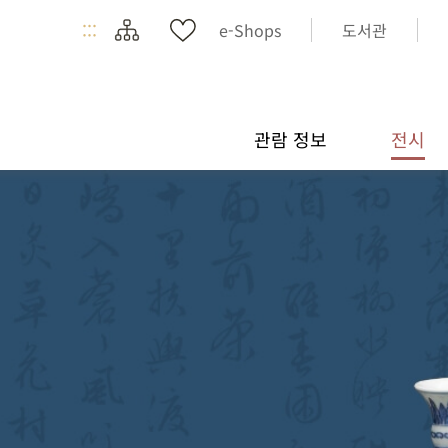
:::
e-Shops
도서관
관람 정보
전시