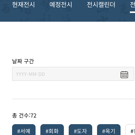
현재전시
예정전시
전시캘린더
날짜 구간
총 건수:
72
#서예
#회화
#도자
#옥기