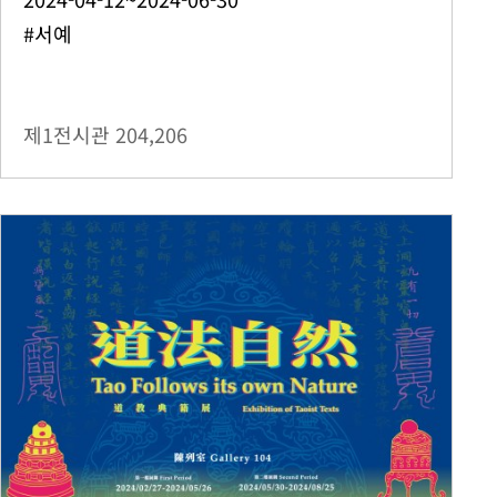
#서예
제1전시관
204,206