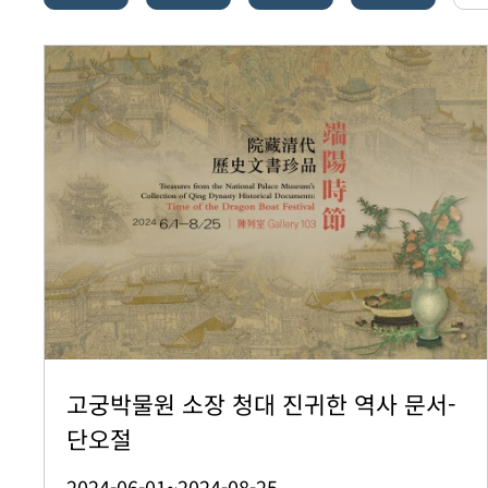
고궁박물원 소장 청대 진귀한 역사 문서-
단오절
2024-06-01~2024-08-25