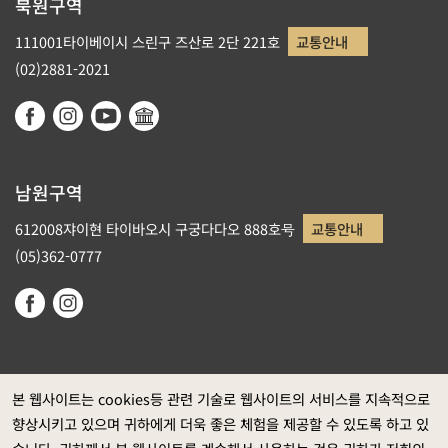
북원구역
111001타이베이시 스린구 즈산로 2단 221호
교통안내
(02)2881-2021
남원구역
612008쟈이현 타이바오시 구궁다다오 888호号
교통안내
(05)362-0777
본 웹사이트는 cookies등 관련 기술로 웹사이트의 서비스를 지속적으로
향상시키고 있으며 귀하에게 더욱 좋은 체험을 제공할 수 있도록 하고 있
정부 웹사이트 자료개방 선포