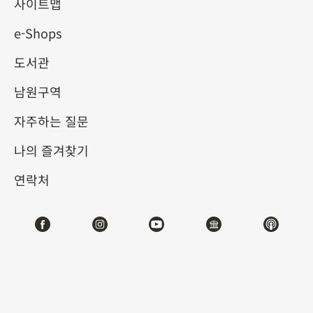
사이트맵
e-Shops
키워드
도서관
남원구역
자주하는 질문
총 건수:
27
나의 즐겨찾기
#서예
#회화
#도자
#옥기
#청동기
#
연락처