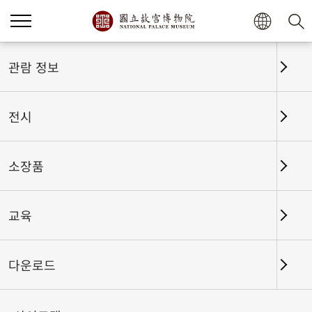
홈
전시
전시회고
관람 정보
전시
전시회고
소장품
교육
날짜 구간
다운로드