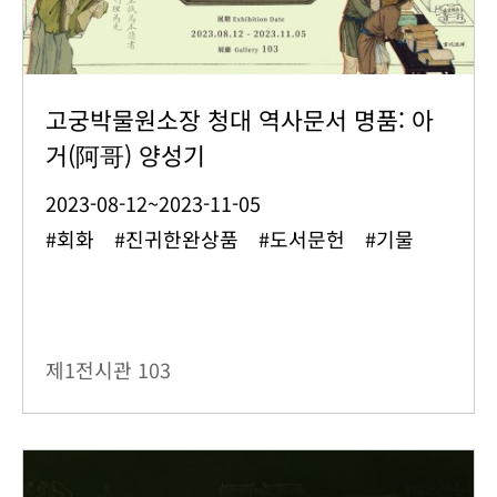
고궁박물원소장 청대 역사문서 명품: 아
거(阿哥) 양성기
2023-08-12~2023-11-05
#회화 #진귀한완상품 #도서문헌 #기물
제1전시관
103