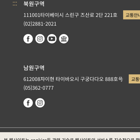
:::
북원구역
111001타이베이시 스린구 즈산로 2단 221호
교통안
(02)2881-2021
남원구역
612008쟈이현 타이바오시 구궁다다오 888호号
교통
(05)362-0777
국립고궁박물원이 저작권을 갖고 있습니다. 권장 웹브라우저: Ed
본 웹사이트는 cookies등 관련 기술로 웹사이트의 서비스를 지속적으로 