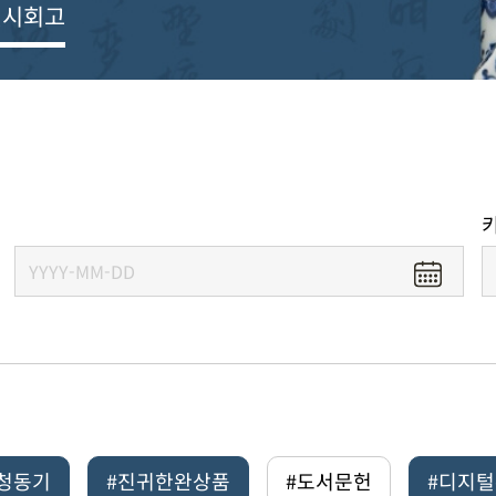
전시회고
#청동기
#진귀한완상품
#도서문헌
#디지