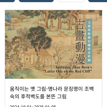
움직이는 옛 그림-명나라 문징명이 조백
숙의 후적벽도를 본뜬 그림
2024-10-01~2025-01-05