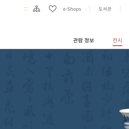
:::
e-Shops
도서관
관람 정보
전시