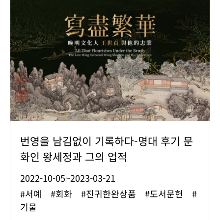
번영을 남김없이 기록하다-명대 후기 문
화인 왕세정과 그의 업적
2022-10-05~2023-03-21
#서예 #회화 #진귀한완상품 #도서문헌 #
기물