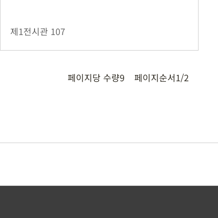
제1전시관
107
페이지당 수량
9
페이지순서
1/2