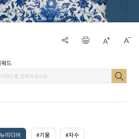
키워드
털뉴미디어
#기물
#자수