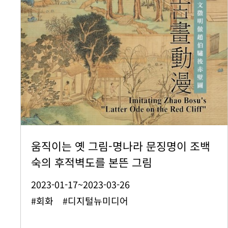
움직이는 옛 그림-명나라 문징명이 조백
숙의 후적벽도를 본뜬 그림
2023-01-17~2023-03-26
#회화 #디지털뉴미디어