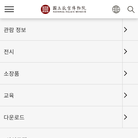
홈
전시
전시회고
관람 정보
전시
전시회고
소장품
교육
날짜 구간
다운로드