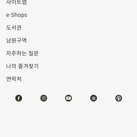
사이트맵
e-Shops
키워드
도서관
남원구역
자주하는 질문
총 건수:
7
나의 즐겨찾기
#서예
#회화
#도자
#옥기
#청동기
#
연락처