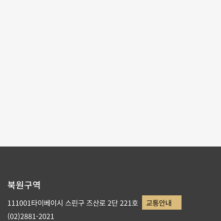
행 풍조
2020-07-31~2023-08-20
#진귀한완상품
제1전시관
303
북원구역
111001타이베이시 스린구 즈산로 2단 221호
교통안내
(02)2881-2021