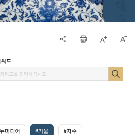
키워드
털뉴미디어
#기물
#자수