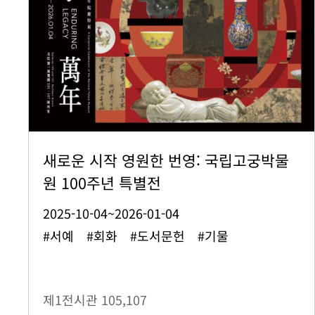
새로운 시작 영원한 번영: 국립고궁박물
원 100주년 특별전
2025-10-04~2026-01-04
#서예 #회화 #도서문헌 #기물
제1전시관
105,107