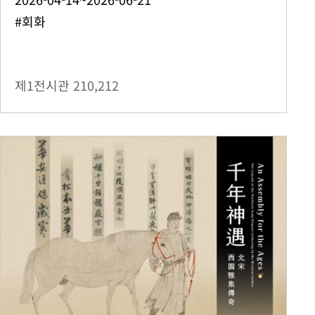
#회화
제1전시관
210,212