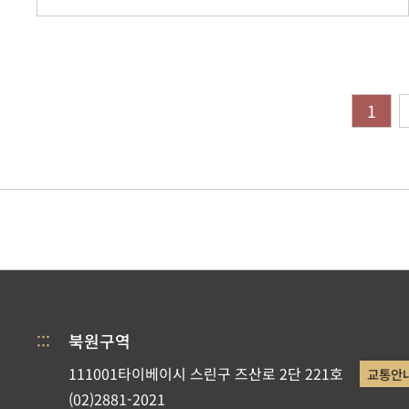
1
:::
북원구역
111001타이베이시 스린구 즈산로 2단 221호
교통안
(02)2881-2021