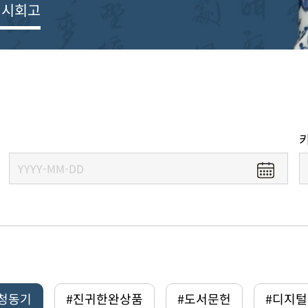
전시회고
#청동기
#진귀한완상품
#도서문헌
#디지