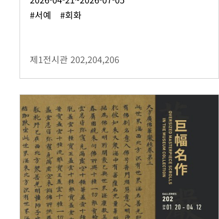
#서예 #회화
제1전시관
202,204,206