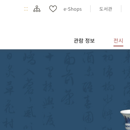
:::
e-Shops
도서관
관람 정보
전시