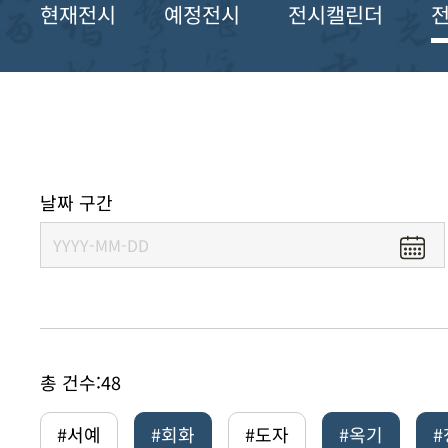
현재전시
예정전시
전시캘린더
날짜 구간
총 건수:
48
#서예
#회화
#도자
#옥기