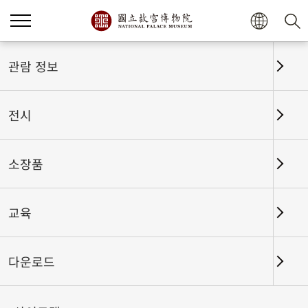
홈
전시
전시회고
관람 정보
전시
전시회고
소장품
교육
날짜 구간
다운로드