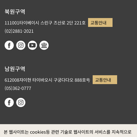
북원구역
111001타이베이시 스린구 즈산로 2단 221호
교통안내
(02)2881-2021
남원구역
612008쟈이현 타이바오시 구궁다다오 888호号
교통안내
(05)362-0777
본 웹사이트는 cookies등 관련 기술로 웹사이트의 서비스를 지속적으로