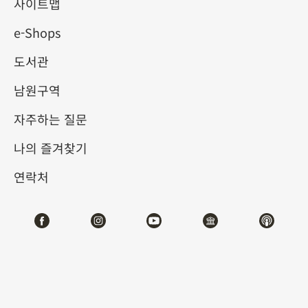
사이트맵
e-Shops
키워드
도서관
남원구역
자주하는 질문
총 건수:
62
나의 즐겨찾기
#서예
#회화
#도자
#옥기
#청동기
#
연락처