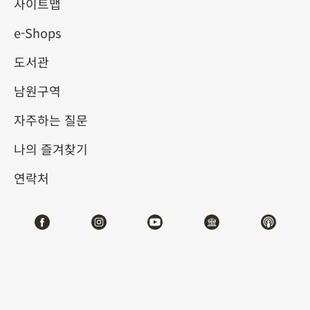
사이트맵
e-Shops
키워드
도서관
남원구역
자주하는 질문
총 건수:
17
나의 즐겨찾기
#서예
#회화
#도자
#옥기
#청동기
#
연락처