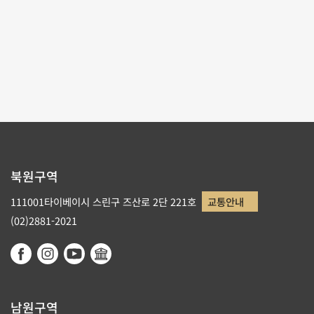
페이지당 수량
9
페이지순서
1/2
1
2
북원구역
111001타이베이시 스린구 즈산로 2단 221호
교통안내
(02)2881-2021
남원구역