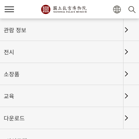
홈
전시
전시회고
관람 정보
전시
전시회고
소장품
교육
날짜 구간
다운로드