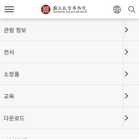
홈
전시
전시회고
관람 정보
전시
전시회고
소장품
교육
날짜 구간
다운로드