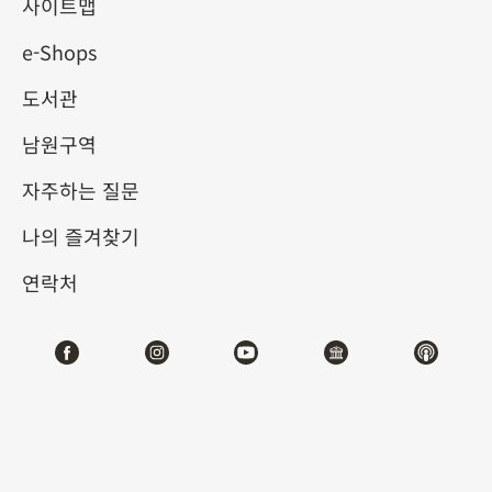
사이트맵
e-Shops
키워드
도서관
남원구역
자주하는 질문
총 건수:
21
나의 즐겨찾기
#서예
#회화
#도자
#옥기
#청동기
#
연락처