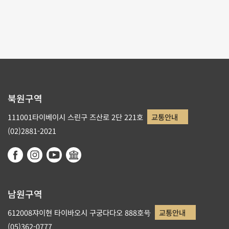
1
2
3
북원구역
111001타이베이시 스린구 즈산로 2단 221호
교통안내
(02)2881-2021
남원구역
612008쟈이현 타이바오시 구궁다다오 888호号
교통안내
(05)362-0777