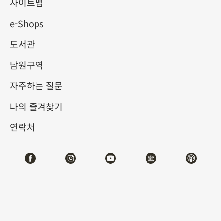
사이트맵
e-Shops
키워드
도서관
남원구역
자주하는 질문
총 건수:
24
나의 즐겨찾기
#서예
#회화
#도자
#옥기
#청동기
#
연락처