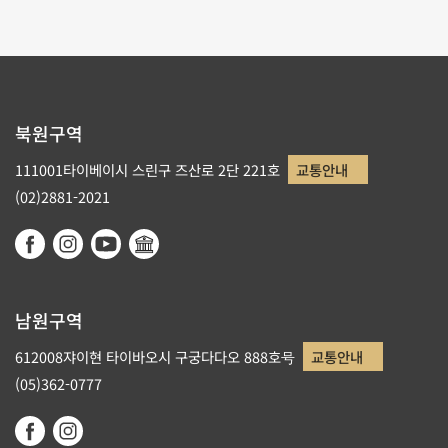
북원구역
111001타이베이시 스린구 즈산로 2단 221호
교통안내
(02)2881-2021
남원구역
612008쟈이현 타이바오시 구궁다다오 888호号
교통안내
(05)362-0777