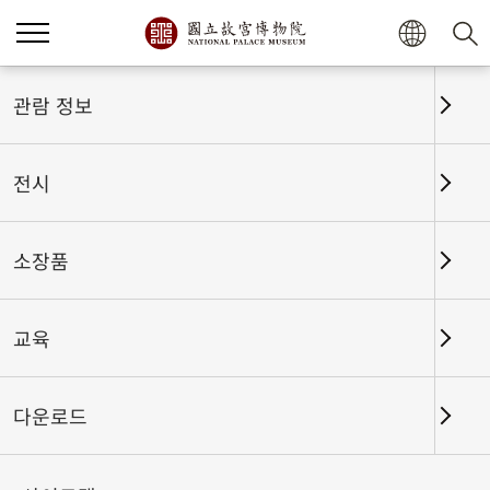
홈
전시
전시회고
관람 정보
전시
전시회고
소장품
교육
날짜 구간
다운로드