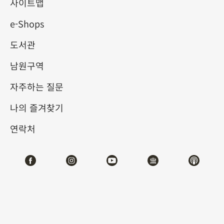
사이트맵
e-Shops
키워드
도서관
남원구역
자주하는 질문
총 건수:
25
나의 즐겨찾기
#서예
#회화
#도자
#옥기
#청동기
#
연락처