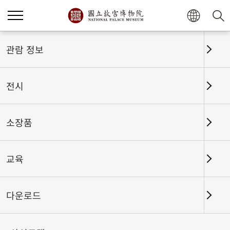
홈
전시
전시회고
관람 정보
전시
전시회고
소장품
교육
날짜 구간
다운로드