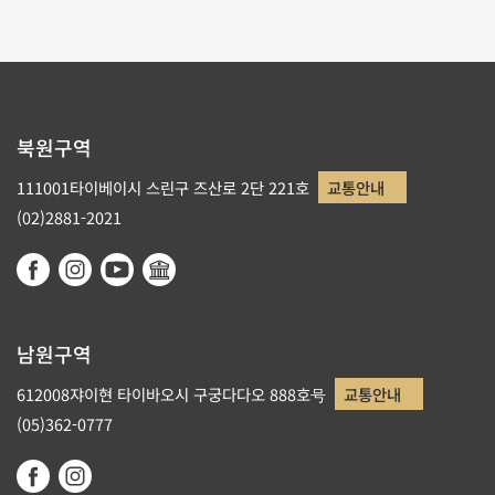
북원구역
111001타이베이시 스린구 즈산로 2단 221호
교통안내
(02)2881-2021
남원구역
612008쟈이현 타이바오시 구궁다다오 888호号
교통안내
(05)362-0777