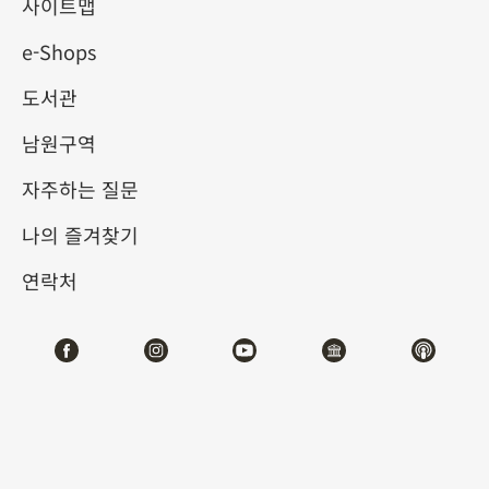
사이트맵
e-Shops
키워드
도서관
남원구역
자주하는 질문
총 건수:
28
나의 즐겨찾기
#서예
#회화
#도자
#옥기
#청동기
#
연락처