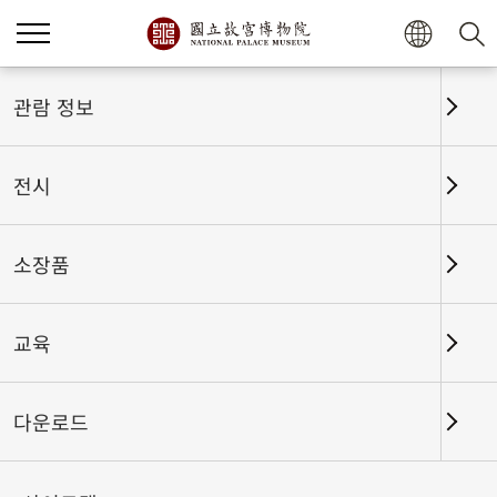
홈
전시
전시회고
관람 정보
전시
전시회고
소장품
교육
날짜 구간
다운로드