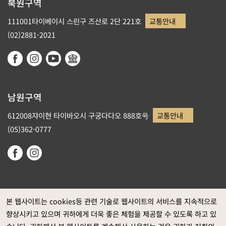
북원구역
111001타이베이시 스린구 즈산로 2단 221호
교통안내
(02)2881-2021
남원구역
612008쟈이현 타이바오시 구궁다다오 888호号
교통안내
(05)362-0777
본 웹사이트는 cookies등 관련 기술로 웹사이트의 서비스를 지속적으로
향상시키고 있으며 귀하에게 더욱 좋은 체험을 제공할 수 있도록 하고 있
정부 웹사이트 자료개방 선포