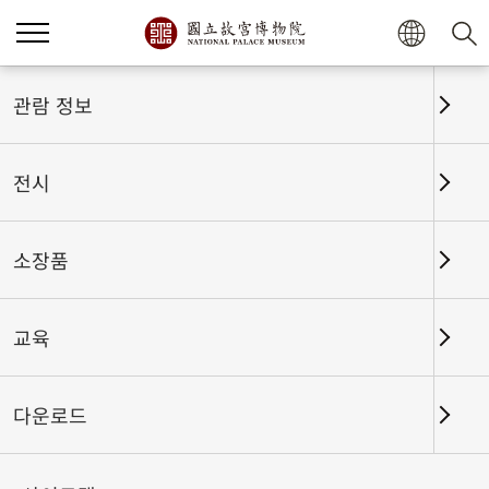
홈
전시
전시회고
관람 정보
전시
전시회고
소장품
교육
날짜 구간
다운로드