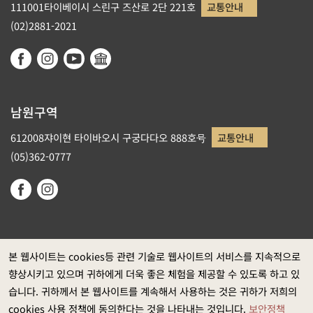
111001타이베이시 스린구 즈산로 2단 221호
교통안내
(02)2881-2021
남원구역
612008쟈이현 타이바오시 구궁다다오 888호号
교통안내
(05)362-0777
본 웹사이트는 cookies등 관련 기술로 웹사이트의 서비스를 지속적으로
향상시키고 있으며 귀하에게 더욱 좋은 체험을 제공할 수 있도록 하고 있
정부 웹사이트 자료개방 선포
습니다. 귀하께서 본 웹사이트를 계속해서 사용하는 것은 귀하가 저희의
개인정보보호
cookies 사용 정책에 동의한다는 것을 나타내는 것입니다.
보안정책