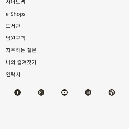
사이트맵
e-Shops
키워드
도서관
남원구역
자주하는 질문
총 건수:
67
나의 즐겨찾기
#서예
#회화
#도자
#옥기
#청동기
#
연락처