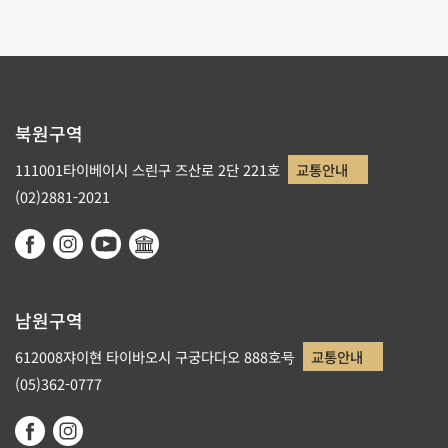
북원구역
111001타이베이시 스린구 즈산로 2단 221호
교통안내
(02)2881-2021
남원구역
612008쟈이현 타이바오시 구궁다다오 888호号
교통안내
(05)362-0777