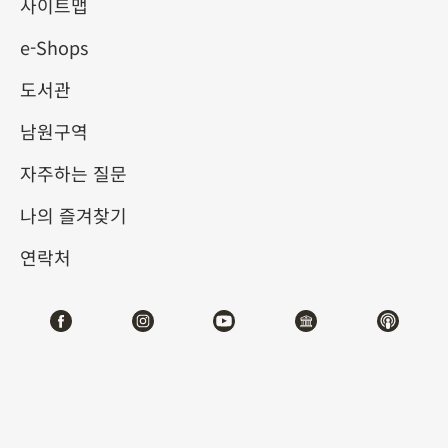
사이트맵
e-Shops
키워드
도서관
남원구역
자주하는 질문
총 건수:
34
나의 즐겨찾기
#서예
#회화
#도자
#옥기
#청동기
#
연락처