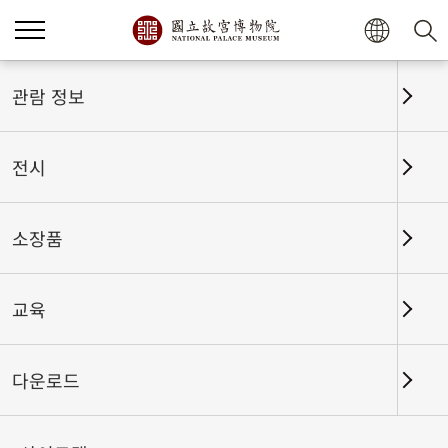
홈
전시
전시회고
관람 정보
전시
전시회고
소장품
교육
날짜 구간
다운로드