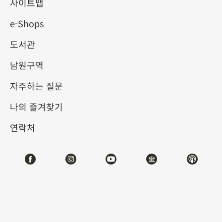
사이트맵
e-Shops
키워드
도서관
남원구역
자주하는 질문
총 건수:
33
나의 즐겨찾기
#서예
#회화
#도자
#옥기
#청동기
#
연락처