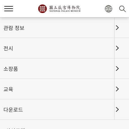
홈
전시
전시회고
관람 정보
전시
전시회고
소장품
교육
날짜 구간
다운로드