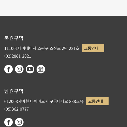
북원구역
111001타이베이시 스린구 즈산로 2단 221호
교통안내
(02)2881-2021
남원구역
612008쟈이현 타이바오시 구궁다다오 888호号
교통안내
(05)362-0777