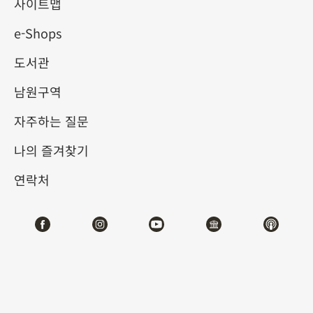
사이트맵
e-Shops
키워드
도서관
남원구역
자주하는 질문
총 건수:
33
나의 즐겨찾기
#서예
#회화
#도자
#옥기
#청동기
#
연락처