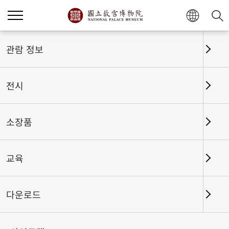
홈
전시
전시회고
관람 정보
전시
전시회고
소장품
교육
날짜 구간
다운로드