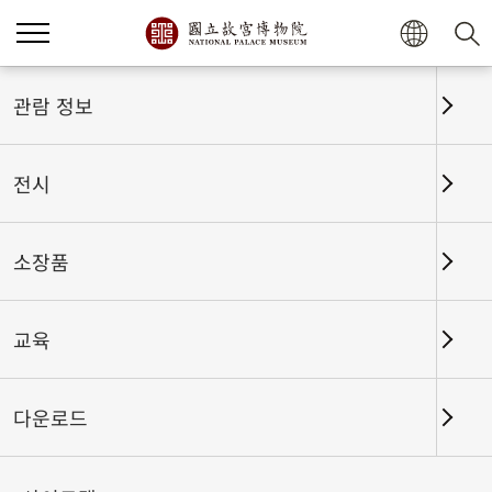
홈
전시
전시회고
관람 정보
전시
전시회고
소장품
교육
날짜 구간
다운로드