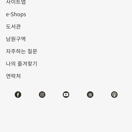
사이트맵
e-Shops
키워드
도서관
남원구역
자주하는 질문
총 건수:
23
나의 즐겨찾기
#서예
#회화
#도자
#옥기
#청동기
#
연락처