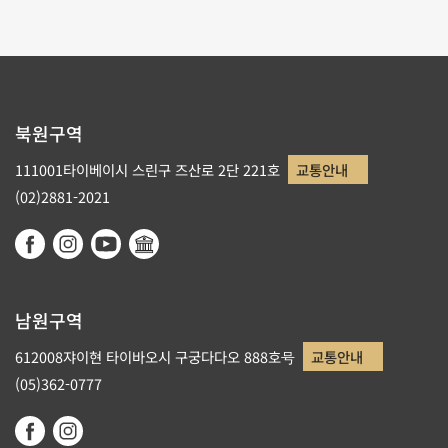
북원구역
111001타이베이시 스린구 즈산로 2단 221호
교통안내
(02)2881-2021
남원구역
612008쟈이현 타이바오시 구궁다다오 888호号
교통안내
(05)362-0777