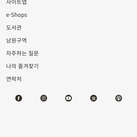
사이트맵
e-Shops
키워드
도서관
남원구역
자주하는 질문
총 건수:
75
나의 즐겨찾기
#서예
#회화
#도자
#옥기
#청동기
#
연락처