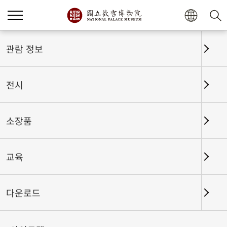
홈
전시
전시회고
관람 정보
전시
전시회고
소장품
교육
날짜 구간
다운로드