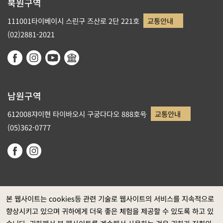
북원구역
111001타이베이시 스린구 즈산로 2단 221호
교통안내
(02)2881-2021
남원구역
612008쟈이현 타이바오시 구궁다다오 888호号
교통안내
(05)362-0777
본 웹사이트는 cookies등 관련 기술로 웹사이트의 서비스를 지속적으로
향상시키고 있으며 귀하에게 더욱 좋은 체험을 제공할 수 있도록 하고 있
정부 웹사이트 자료개방 선포