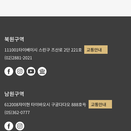
북원구역
111001타이베이시 스린구 즈산로 2단 221호
교통안내
(02)2881-2021
남원구역
612008쟈이현 타이바오시 구궁다다오 888호号
교통안내
(05)362-0777