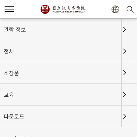
홈
전시
전시회고
관람 정보
전시
전시회고
소장품
교육
날짜 구간
다운로드