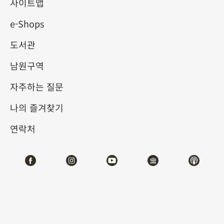
사이트맵
e-Shops
키워드
도서관
남원구역
자주하는 질문
총 건수:
33
나의 즐겨찾기
#서예
#회화
#도자
#옥기
#청동기
#
연락처