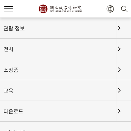
홈
전시
전시회고
관람 정보
전시
전시회고
소장품
교육
날짜 구간
다운로드