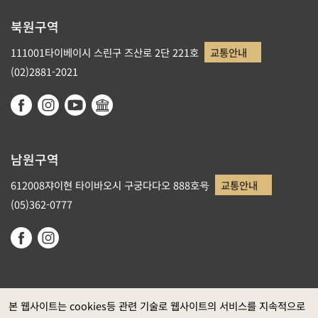
북원구역
111001타이베이시 스린구 즈산로 2단 221호
교통안내
(02)2881-2021
남원구역
612008쟈이현 타이바오시 구궁다다오 888호号
교통안내
(05)362-0777
본 웹사이트는 cookies등 관련 기술로 웹사이트의 서비스를 지속적으로