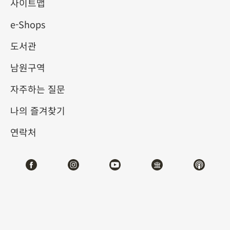
사이트맵
e-Shops
키워드
도서관
남원구역
자주하는 질문
총 건수:
60
나의 즐겨찾기
#서예
#회화
#도자
#옥기
#청동기
#
연락처