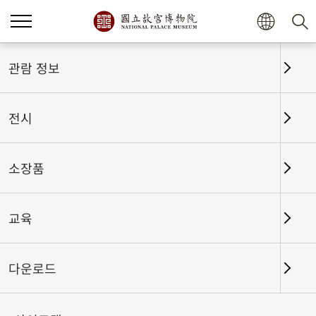
홈
전시
전시회고
관람 정보
전시
전시회고
소장품
교육
날짜 구간
다운로드