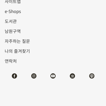
사이트맵
e-Shops
키워드
도서관
남원구역
자주하는 질문
총 건수:
42
나의 즐겨찾기
#서예
#회화
#도자
#옥기
#청동기
#
연락처