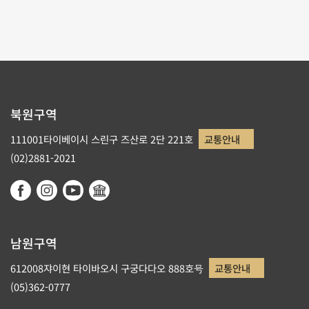
1
2
3
4
5
북원구역
111001타이베이시 스린구 즈산로 2단 221호
교통안내
(02)2881-2021
남원구역
612008쟈이현 타이바오시 구궁다다오 888호号
교통안내
(05)362-0777