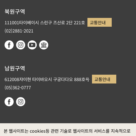
북원구역
111001타이베이시 스린구 즈산로 2단 221호
교통안내
(02)2881-2021
남원구역
612008쟈이현 타이바오시 구궁다다오 888호号
교통안내
(05)362-0777
본 웹사이트는 cookies등 관련 기술로 웹사이트의 서비스를 지속적으로