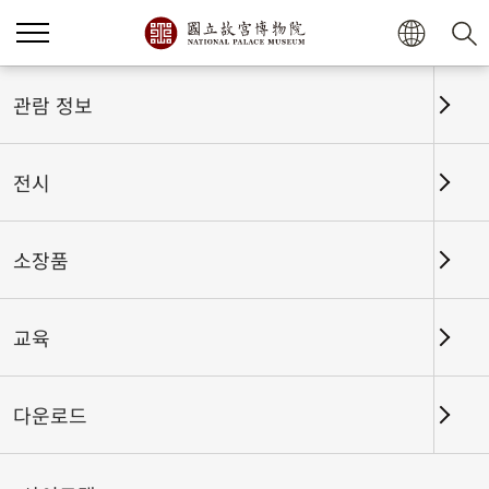
홈
전시
전시회고
관람 정보
전시
전시회고
소장품
교육
날짜 구간
다운로드