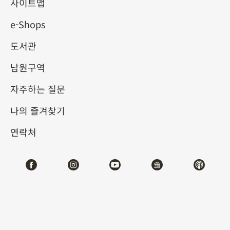
사이트맵
e-Shops
키워드
도서관
남원구역
자주하는 질문
총 건수:
61
나의 즐겨찾기
#서예
#회화
#도자
#옥기
#청동기
#
연락처