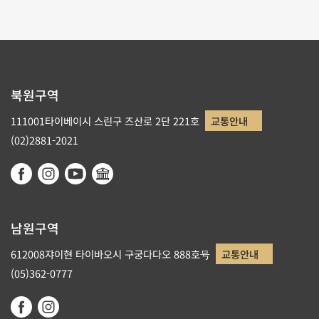
북원구역
111001타이베이시 스린구 즈산로 2단 221호
교통안내
(02)2881-2021
남원구역
612008쟈이현 타이바오시 구궁다다오 888호号
교통안내
(05)362-0777