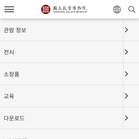
홈
전시
전시회고
관람 정보
전시
전시회고
소장품
교육
날짜 구간
다운로드