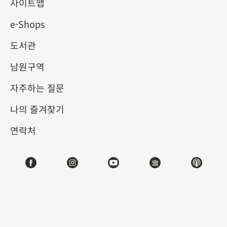
사이트맵
e-Shops
키워드
도서관
남원구역
자주하는 질문
총 건수:
33
나의 즐겨찾기
#서예
#회화
#도자
#옥기
#청동기
#
연락처