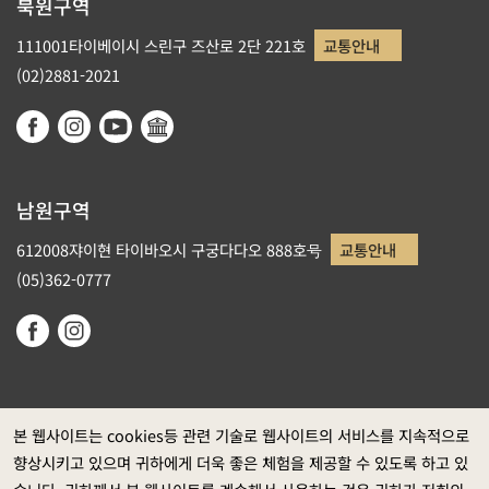
북원구역
111001타이베이시 스린구 즈산로 2단 221호
교통안내
(02)2881-2021
남원구역
612008쟈이현 타이바오시 구궁다다오 888호号
교통안내
(05)362-0777
본 웹사이트는 cookies등 관련 기술로 웹사이트의 서비스를 지속적으로
향상시키고 있으며 귀하에게 더욱 좋은 체험을 제공할 수 있도록 하고 있
정부 웹사이트 자료개방 선포