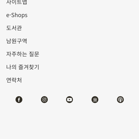
사이트맵
e-Shops
키워드
도서관
남원구역
자주하는 질문
총 건수:
54
나의 즐겨찾기
#서예
#회화
#도자
#옥기
#청동기
#
연락처