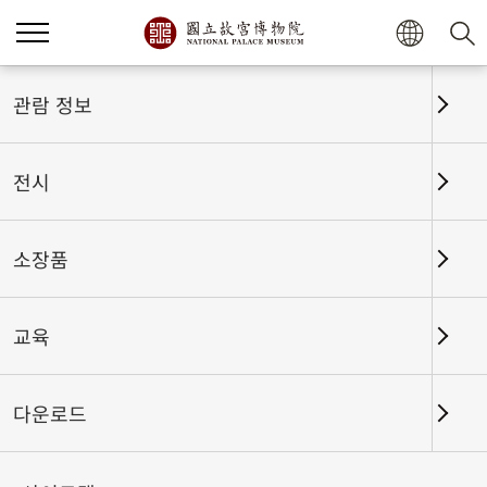
홈
전시
전시회고
관람 정보
전시
전시회고
소장품
교육
날짜 구간
다운로드