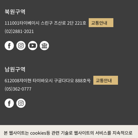
북원구역
111001타이베이시 스린구 즈산로 2단 221호
교통안내
(02)2881-2021
남원구역
612008쟈이현 타이바오시 구궁다다오 888호号
교통안내
(05)362-0777
본 웹사이트는 cookies등 관련 기술로 웹사이트의 서비스를 지속적으로