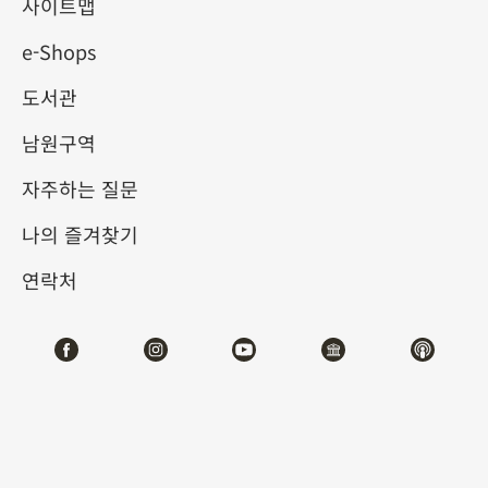
사이트맵
e-Shops
키워드
도서관
남원구역
자주하는 질문
총 건수:
62
나의 즐겨찾기
#서예
#회화
#도자
#옥기
#청동기
#
연락처