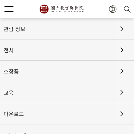
홈
전시
전시회고
관람 정보
전시
전시회고
소장품
교육
날짜 구간
다운로드